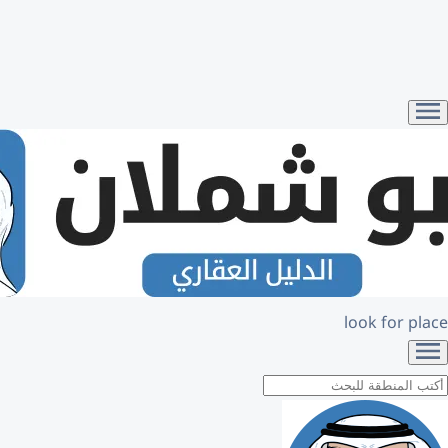
look for place